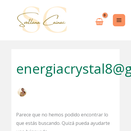
Ir
Buscar
al
por:
contenido
energiacrystal8@
Parece que no hemos podido encontrar lo
que estás buscando. Quizá pueda ayudarte